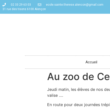
02 33 29 63 03
ecole.sainte.therese.alencon@gmail.com
31 rue des tisons 6100 Alençon
Accueil
Au zoo de Ce
Jeudi matin, les élèves de nos de
valise ….
En route pour deux journées trép