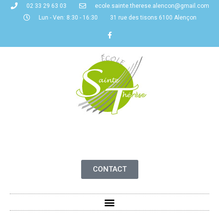
02 33 29 63 03
ecole.sainte.therese.alencon@gmail.com
Lun - Ven: 8:30 - 16:30
31 rue des tisons 6100 Alençon
CONTACT