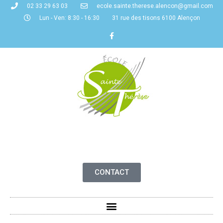
02 33 29 63 03
ecole.sainte.therese.alencon@gmail.com
Lun - Ven: 8:30 - 16:30
31 rue des tisons 6100 Alençon
CONTACT