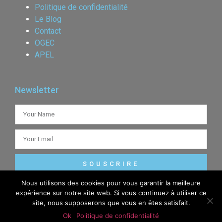
Politique de confidentialité
Le Blog
Contact
OGEC
APEL
Newsletter
SOUSCRIRE
Nous utilisons des cookies pour vous garantir la meilleure
expérience sur notre site web. Si vous continuez à utiliser ce
site, nous supposerons que vous en êtes satisfait.
© 2020 TOUS DROITS RÉSERVÉS ECOLE STE THÉRÈSE ALENÇON
Ok
Politique de confidentialité
CRÉATION DE SITE INTERNET PAR JE COMMUNIQUE