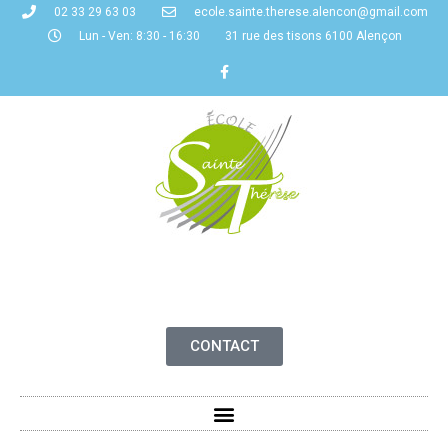
02 33 29 63 03
ecole.sainte.therese.alencon@gmail.com
Lun - Ven: 8:30 - 16:30
31 rue des tisons 6100 Alençon
CONTACT