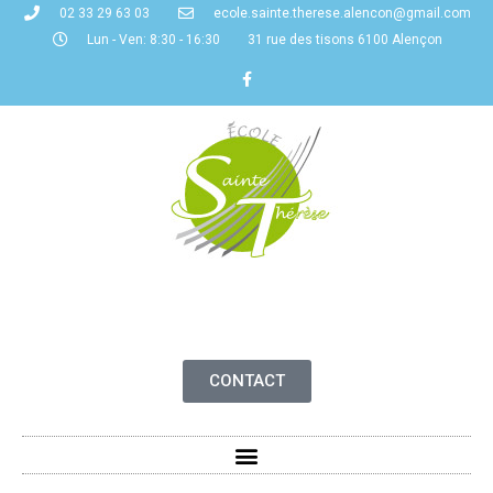
02 33 29 63 03
ecole.sainte.therese.alencon@gmail.com
Lun - Ven: 8:30 - 16:30
31 rue des tisons 6100 Alençon
CONTACT