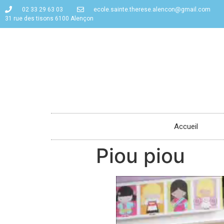
02 33 29 63 03
ecole.sainte.therese.alencon@gmail.com
31 rue des tisons 6100 Alençon
Accueil
Piou piou