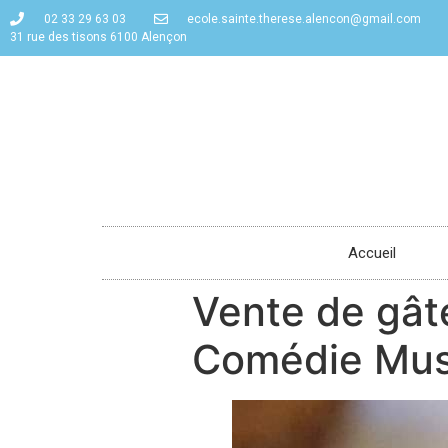
02 33 29 63 03
ecole.sainte.therese.alencon@gmail.com
31 rue des tisons 6100 Alençon
Accueil
Vente de gâte
Comédie Mus